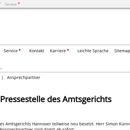
Service
Suchen
Service
Kontakt
Karriere
Leichte Sprache
Sitema
EN
Ansprechpartner
Pressestelle des Amtsgerichts
 des Amtsgerichts Hannover teilweise neu besetzt. Herr Simon Kün
 Ansprechpartner sind damit ab sofort: