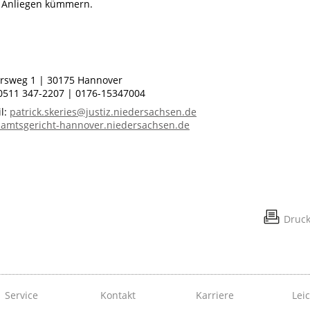
r Anliegen kümmern.
ersweg 1 | 30175 Hannover
 0511 347-2207 | 0176-15347004
l:
patrick.skeries@justiz.niedersachsen.de
amtsgericht-hannover.niedersachsen.de
Druc
Service
Kontakt
Karriere
Lei