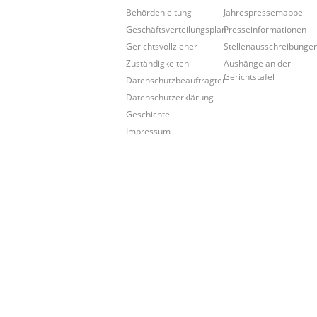
Behördenleitung
Jahrespressemappe
Geschäftsverteilungsplan
Presseinformationen
Gerichtsvollzieher
Stellenausschreibunge
Zuständigkeiten
Aushänge an der
Gerichtstafel
Datenschutzbeauftragter
Datenschutzerklärung
Geschichte
Impressum