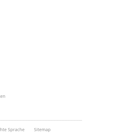
ken
chte Sprache
Sitemap